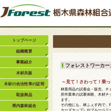
トップページ
組織概要
事業紹介
フォレストワーカー
木材共販
～見て！さわって！乗っ
木材の合法性等の証明
林業用品の試着会・販売、チ
所作業車の試乗体験、木材チ
取扱商品
ます。
その他にも、林ふぇす内で、
県内森林組合
カーズカップ）やブルーベリ