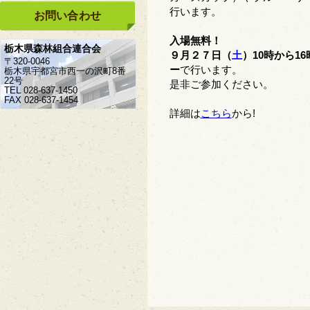
行います。
お問い合わせ
入場無料！
栃木県森林組合連合会
９月２７日（
土
）10時から1
〒320-0046
ー
で行います。
栃木県宇都宮市西一の沢町8番
22号
是非ご参加ください。
TEL 028-637-1450
FAX 028-637-1454
詳細は
こちら
から!