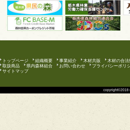
トップページ
組織概要
事業紹介
木材共販
木材の合法
取扱商品
県内森林組合
お問い合わせ
プライバシーポリ
サイトマップ
copyright©201